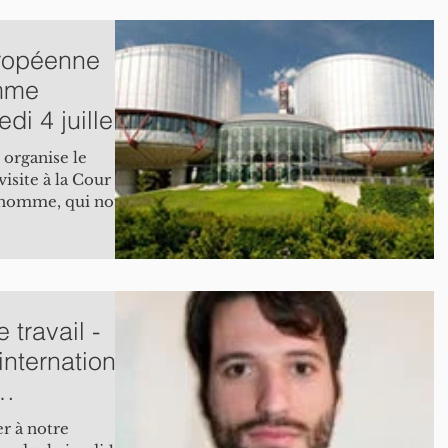
uropéenne
omme
di 4 juillet
 organise le
visite à la Cour
l’homme, qui nous
travail -
international
a
r à notre