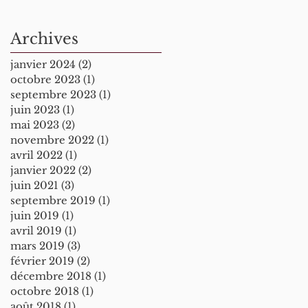
application of EU
Competition Law
Archives
(Prof. M.
Martyniszyn)
janvier 2024
(2)
2 posts
octobre 2023
(1)
1 post
septembre 2023
(1)
1 post
juin 2023
(1)
1 post
mai 2023
(2)
2 posts
novembre 2022
(1)
1 post
avril 2022
(1)
1 post
janvier 2022
(2)
2 posts
juin 2021
(3)
3 posts
septembre 2019
(1)
1 post
juin 2019
(1)
1 post
avril 2019
(1)
1 post
mars 2019
(3)
3 posts
février 2019
(2)
2 posts
décembre 2018
(1)
1 post
octobre 2018
(1)
1 post
août 2018
(1)
1 post