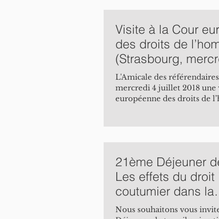
Visite à la Cour e
des droits de l’h
(Strasbourg, mercre
2018)
L'Amicale des référendaires
mercredi 4 juillet 2018 une 
européenne des droits de 
fait le...
21ème Déjeuner de 
Les effets du droit 
coutumier dans la
jurisprudence de l
Nous souhaitons vous invite