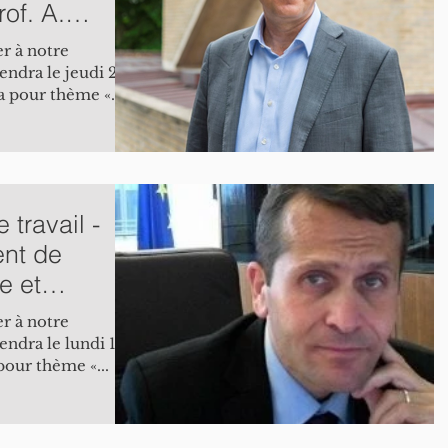
of. A.
é
r à notre
iendra le jeudi 28
a pour thème «...
travail -
nt de
e et
forme
r à notre
iendra le lundi 18
pour thème «...