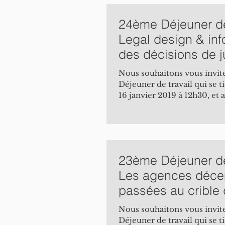
24ème Déjeuner de 
Legal design & inf
des décisions de j
janvier 2019
Nous souhaitons vous invite
Déjeuner de travail qui se t
16 janvier 2019 à 12h30, et
Legal...
23ème Déjeuner de 
Les agences décen
passées au crible 
constitutionnel et
Nous souhaitons vous invite
Déjeuner de travail qui se t