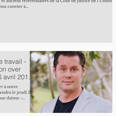
 et anciens référendaires de la Cour de justice de l’Union
ous convier à...
travail -
ion over
6 avril 2018
r à notre
iendra le jeudi 26
pour thème «