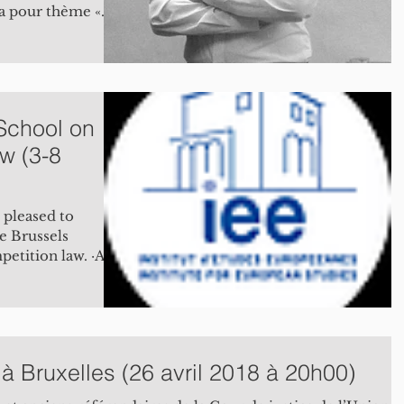
ra pour thème «
School on
w (3-8
 pleased to
e Brussels
tition law. ·A
 à Bruxelles (26 avril 2018 à 20h00)