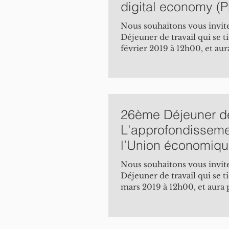
digital economy (Pr
Ezrachi, jeudi 28 f
Nous souhaitons vous invite
Déjeuner de travail qui se t
février 2019 à 12h00, et aur
26ème Déjeuner de 
L'approfondisseme
l’Union économiqu
monétaire et la ré
Nous souhaitons vous invite
Déjeuner de travail qui se t
mars 2019 à 12h00, et aura 