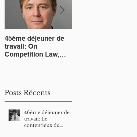
45ème déjeuner de
33ème Déjeuner de
travail: On
travail - Which mode
Competition Law,
for Britzerland:
Judicial Review and
Ukraine or EEA?
the Wind of Change –
(Prof. C.
a Double Interview
Baudenbacher, mer
(MM. N. Wahl et J.
Posts Récents
Laitenberger)
46ème déjeuner de
travail: Le
contentieux du
glyphosate - État des