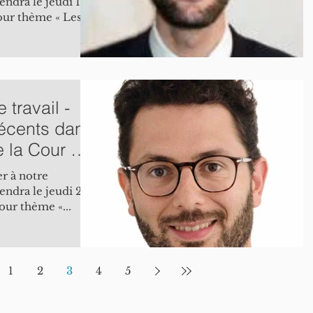
endra le jeudi 12
pour thème « Les
travail -
écents dans
e la Cour en
r à notre
iendra le jeudi 22
our thème «...
1
2
3
4
5