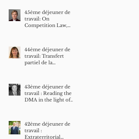
lieux et perspectives
(Mme Alessandra
45ème déjeuner de
Donati)
travail: On
Competition Law,
Judicial Review and
the Wind of Change
– a Double Interview
44ème déjeuner de
(MM. N. Wahl et J.
travail: Transfert
Laitenberger)
partiel de la
compétence
préjudicielle au
Tribunal – État des
43ème déjeuner de
lieux (Mme K.
travail : Reading the
Andová)
DMA in the light of
principles governing
judicial review (M. G.
Gryllos)
42ème déjeuner de
travail :
Extraterritorial