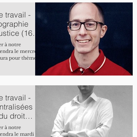
travail -
ographie
ustice (16
r à notre
iendra le mercredi
 aura pour thème «
travail -
tralisées
du droit
r à notre
iendra le mardi 23