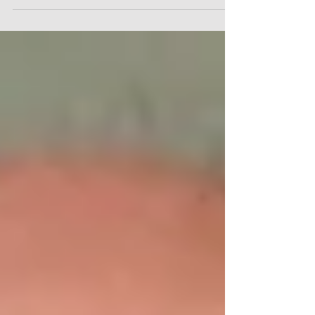
prochain Déjeuner de travail qui se
tiendra le mardi 2 mars 2021 à 12h15 et
aura pour thème les...