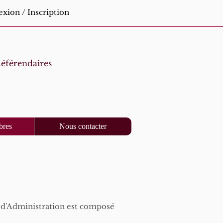
xion / Inscription
éférendaires
bres
Nous contacter
il d'Administration est composé