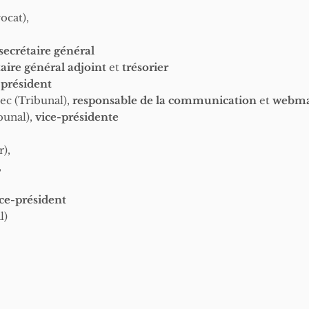
ocat),
secrétaire général
taire général adjoint
et
trésorier
,
président
c (Tribunal),
responsable de la communication
et
webma
bunal),
vice-présidente
),
,
ce-président
l)